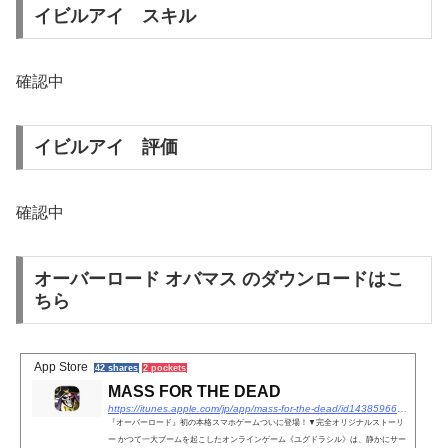
イビルアイ スキル
確認中
イビルアイ 評価
確認中
オーバーロード オバマス のダウンロードはこ
ちら
App Store
42 shares
2 pockets
‎MASS FOR THE DEAD
https://itunes.apple.com/jp/app/mass-for-the-dead/id1438596675?mt=8
‎『オーバーロード』初の本格スマホゲームついに登場！▼完全オリジナルストーリ
ー かつて一大ブームを起こしたオンラインゲーム《ユグドラシル》は、静かにサー