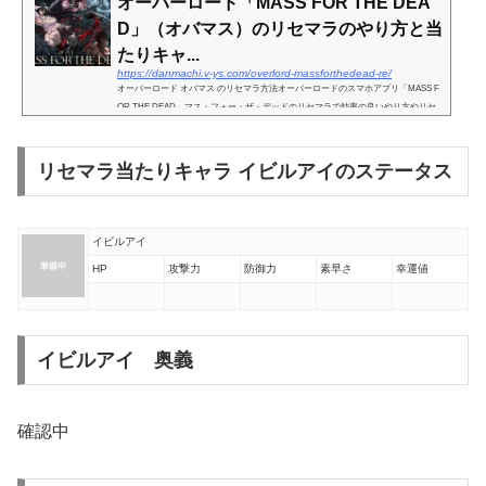
オーバーロード「MASS FOR THE DEA
D」（オバマス）のリセマラのやり方と当
たりキャ...
https://danmachi.v-ys.com/overlord-massforthedead-re/
オーバーロード オバマス のリセマラ方法オーバーロードのスマホアプリ「MASS F
OR THE DEAD」マス・フォー・ザ・デッドのリセマラで効率の良いやり方やリセ
マラにかかる時間などを紹介しています。リセマラとはリセットマラソンの略で、
インストールをおこない、ガチ...
リセマラ当たりキャラ イビルアイのステータス
イビルアイ
HP
攻撃力
防御力
素早さ
幸運値
イビルアイ 奥義
確認中