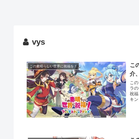
vys
こ
この素晴らしい世界に祝福を！
介
この
ラの一覧も
祝福
キン