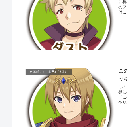
に祝
のフ
こ
この素晴らしい世界に祝福を！
り
この
界に
「こ
やり