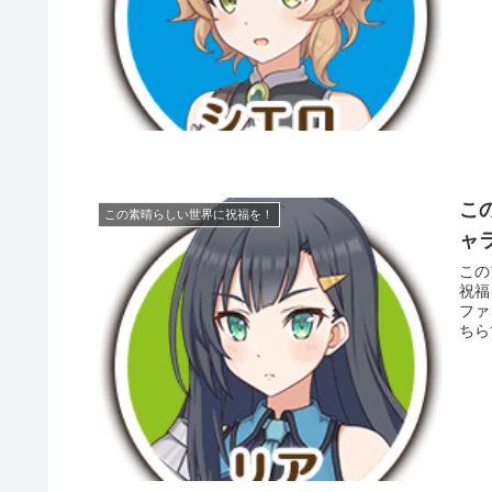
こ
この素晴らしい世界に祝福を！
ャ
このフ
祝福
ファン