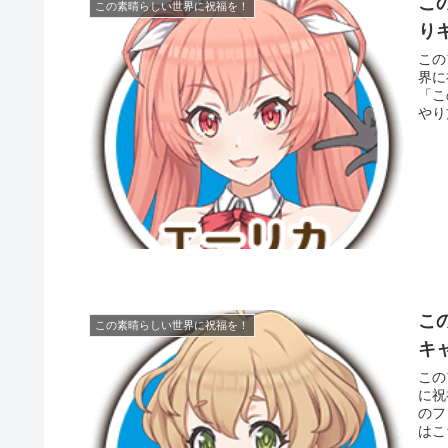
こ
この素晴らしい世界に祝福を！
り
この
界に
「こ
やり
こ
この素晴らしい世界に祝福を！
キ
このフ
に祝
のフ