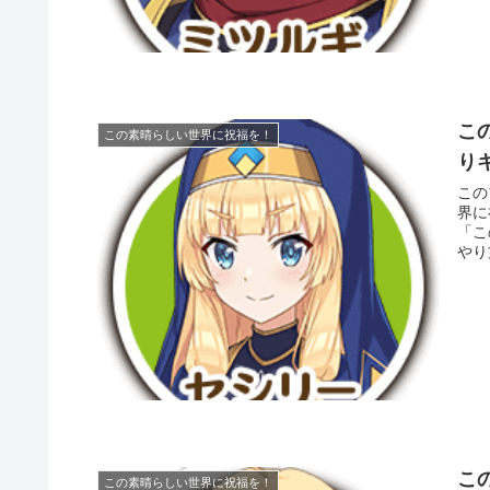
こ
この素晴らしい世界に祝福を！
り
この
界に
「こ
やり
こ
この素晴らしい世界に祝福を！