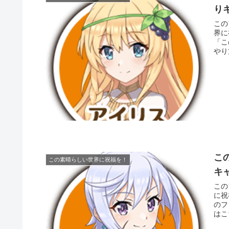
り
この
界に
「こ
やり
こ
この素晴らしい世界に祝福を！
キ
このフ
に祝
のフ