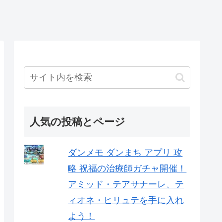
人気の投稿とページ
ダンメモ ダンまち アプリ 攻
略 祝福の治療師ガチャ開催！
アミッド・テアサナーレ、テ
ィオネ・ヒリュテを手に入れ
よう！