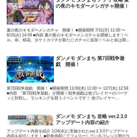
ガチャ
の夜のキモダ〜メシガチャ開催！
夏の夜のキモダ〜メシガチャ 開催！ ■開催期間 7/31(月) 11:00 〜
8/15(火) 14:59 ■内容 夏の夜のキモダ〜メシガチャを開催します！ベ
ル、命、桜花、タケミカヅチが新たにガチャに追加！ベルと命は期間
限定のキャラ...
ダンメモ ダンまち 第7回戦争遊
イベント
戯 開催！
第7回戦争遊戯 開催！ ■開催期間 11/30(木) 11:00 〜 12/7(木) 12:59
■内容 「第7回戦争遊戯」が開催！戦争遊戯は他プレイヤーのパーテ
ィと対戦し、ランキングを競うイベントです！ 他プレイヤー...
ダンメモ ダンまち 攻略 ver.2.3.0
アップデート
アップデート内容の紹介
アップデート内容を紹介 1/24(水)に実施されたver.2.3.0アップデート
内容を紹介します！ ■戦争遊戯にてフォローしているフレンド間のラ