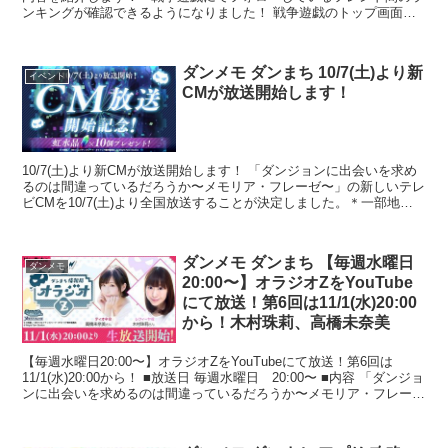
ンキングが確認できるようになりました！ 戦争遊戯のトップ画面よ
りフォローのタブを選...
ダンメモ ダンまち 10/7(土)より新
イベント
CMが放送開始します！
10/7(土)より新CMが放送開始します！ 「ダンジョンに出会いを求め
るのは間違っているだろうか〜メモリア・フレーゼ〜」の新しいテレ
ビCMを10/7(土)より全国放送することが決定しました。＊一部地域
を除く ダンまち～メモリア・フ...
ダンメモ ダンまち 【毎週水曜日
ダンメモ
20:00〜】オラジオZをYouTube
にて放送！第6回は11/1(水)20:00
から！木村珠莉、高橋未奈美
【毎週水曜日20:00〜】オラジオZをYouTubeにて放送！第6回は
11/1(水)20:00から！ ■放送日 毎週水曜日 20:00〜 ■内容 「ダンジョ
ンに出会いを求めるのは間違っているだろうか〜メモリア・フレー
ゼ〜」およ...