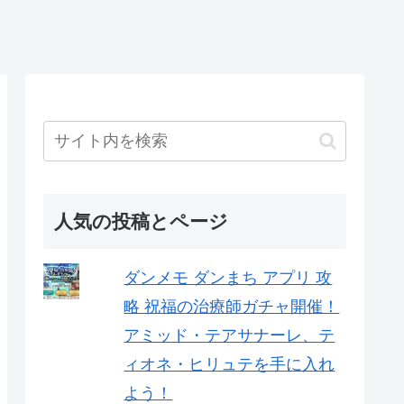
人気の投稿とページ
ダンメモ ダンまち アプリ 攻
略 祝福の治療師ガチャ開催！
アミッド・テアサナーレ、テ
ィオネ・ヒリュテを手に入れ
よう！