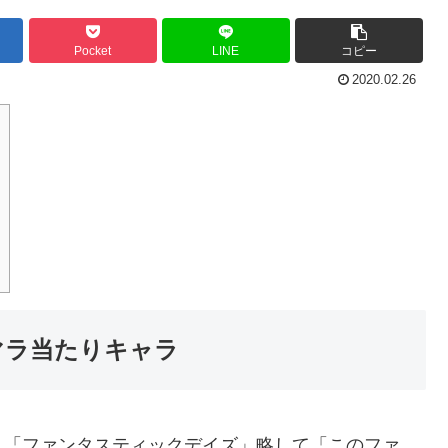
Pocket
LINE
コピー
2020.02.26
マラ当たりキャラ
リ「ファンタスティックデイズ」略して「このファ