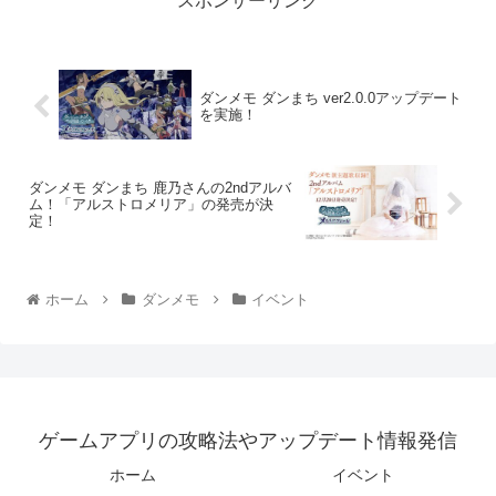
スポンサーリンク
ダンメモ ダンまち ver2.0.0アップデート
を実施！
ダンメモ ダンまち 鹿乃さんの2ndアルバ
ム！「アルストロメリア」の発売が決
定！
ホーム
ダンメモ
イベント
ゲームアプリの攻略法やアップデート情報発信
ホーム
イベント