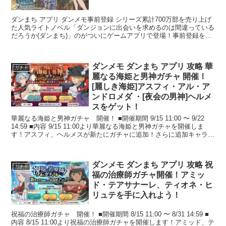
ダンまち アプリ ダンメモ事前登録 シリーズ累計700万部を売り上げ
た人気ライトノベル「ダンジョンに出会いを求めるのは間違っている
だろうか(ダンまち)」のがついにゲームアプリで登場！事前登録を受
け付けしているので是非登録しましょう。 原作...
ダンメモ ダンまち アプリ 攻略 華
ガチャ
麗なる海姫と男神ガチャ 開催！
[麗しき海姫]アスフィ・アル・ア
ンドロメダ ・[夜会の男神]ヘルメ
スをゲット！
華麗なる海姫と男神ガチャ 開催！ ■開催期間 9/15 11:00 〜 9/22
14:59 ■内容 9/15 11:00より華麗なる海姫と男神ガチャを開催しま
す！アスフィ、ヘルメスが新たにガチャに追加！さらに追加キャラは
出現率がア...
ダンメモ ダンまち アプリ 攻略 祝
ガチャ
福の治療師ガチャ開催！アミッ
ド・テアサナーレ、ティオネ・ヒ
リュテを手に入れよう！
祝福の治療師ガチャ 開催！ ■開催期間 8/15 11:00 〜 8/31 14:59 ■
内容 8/15 11:00より祝福の治療師ガチャを開催します！アミッド、テ