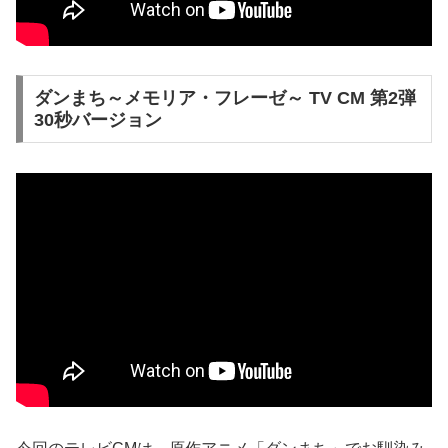
ダンまち～メモリア・フレーゼ～ TV CM 第2弾
30秒バージョン