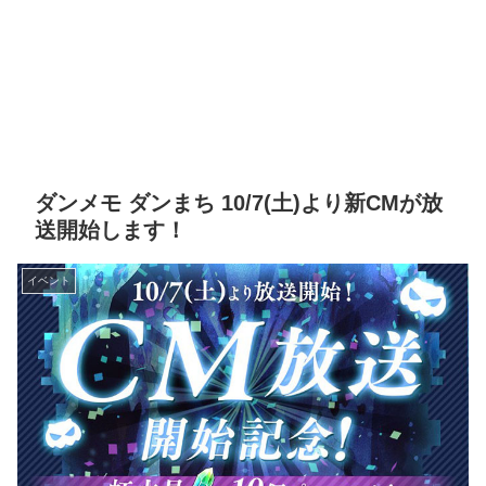
ダンメモ ダンまち 10/7(土)より新CMが放
送開始します！
イベント