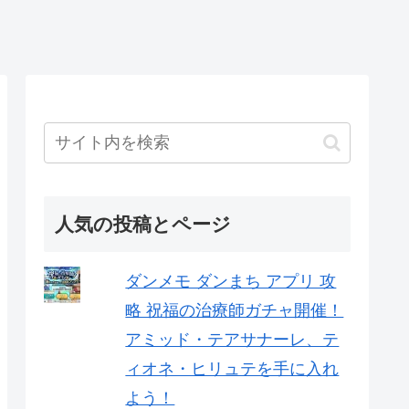
人気の投稿とページ
ダンメモ ダンまち アプリ 攻
略 祝福の治療師ガチャ開催！
アミッド・テアサナーレ、テ
ィオネ・ヒリュテを手に入れ
よう！