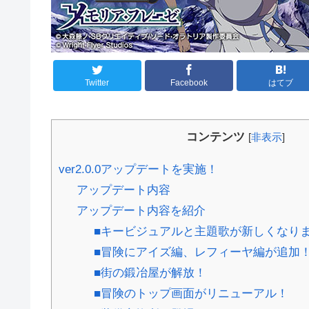
Twitter
Facebook
はてブ
コンテンツ
[
非表示
]
ver2.0.0アップデートを実施！
アップデート内容
アップデート内容を紹介
■キービジュアルと主題歌が新しくなり
■冒険にアイズ編、レフィーヤ編が追加
■街の鍛冶屋が解放！
■冒険のトップ画面がリニューアル！