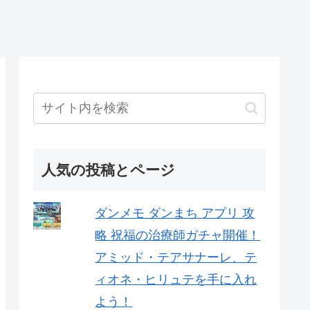
人気の投稿とページ
ダンメモ ダンまち アプリ 攻
略 祝福の治療師ガチャ開催！
アミッド・テアサナーレ、テ
ィオネ・ヒリュテを手に入れ
よう！