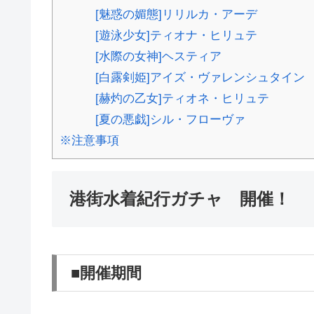
[魅惑の媚態]リリルカ・アーデ
[遊泳少女]ティオナ・ヒリュテ
[水際の女神]ヘスティア
[白露剣姫]アイズ・ヴァレンシュタイン
[赫灼の乙女]ティオネ・ヒリュテ
[夏の悪戯]シル・フローヴァ
※注意事項
港街水着紀行ガチャ 開催！
■開催期間