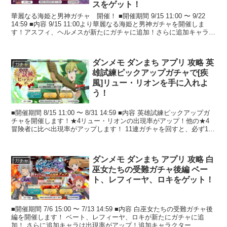
スをゲット！
華麗なる海姫と男神ガチャ 開催！ ■開催期間 9/15 11:00 〜 9/22
14:59 ■内容 9/15 11:00より華麗なる海姫と男神ガチャを開催しま
す！アスフィ、ヘルメスが新たにガチャに追加！さらに追加キャラは
出現率がア...
ダンメモ ダンまち アプリ 攻略 英
ガチャ
雄試練ピックアップガチャで[疾
風]リュー・リオンを手に入れよ
う！
■開催期間 8/15 11:00 〜 8/31 14:59 ■内容 英雄試練ピックアップガ
チャを開催します！★4リュー・リオンの出現率がアップ！他の★4
冒険者に比べ出現率がアップします！ 11連ガチャを回すと、必ず1人
は★3以上が...
ダンメモ ダンまち アプリ 攻略 白
ガチャ
巫女たちの受難ガチャ後編 ベー
ト、レフィーヤ、ロキをゲット！
■開催期間 7/6 15:00 〜 7/13 14:59 ■内容 白巫女たちの受難ガチャ後
編を開催します！ ベート、レフィーヤ、ロキが新たにガチャに追
加！ さらに追加キャラは出現率がアップ！追加キャラクター