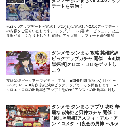
ダンメモ ダンまち ver2.0.0アップ
アップデート
デートを実施！
ver2.0.0アップデートを実施！ 9/29(金)に実施した2.0.0アップデート
の内容をご紹介いたします。 アップデート内容 キービジュアルと主
題歌が新しくなりました！ 冒険にアイズ編、レフィーヤ編が追加 ...
ダンメモ ダンまち 攻略 英雄試練
ガチャ
ピックアップガチャ 開催！★4[腹
黒探偵]クロエ・ロロをゲットし
よう！
英雄試練ピックアップガチャ 開催！ ■開催期間 1/25(木) 11:00 〜
2/8(木) 14:59 ■内容 英雄試練ピックアップガチャを開催します！★4
クロエ・ロロの出現率がアップ！他の★4アシストの出現率に対して
出現率...
ダンメモ ダンまち アプリ 攻略 華
ガチャ
麗なる海姫と男神ガチャ 開催！
[麗しき海姫]アスフィ・アル・ア
ンドロメダ ・[夜会の男神]ヘルメ