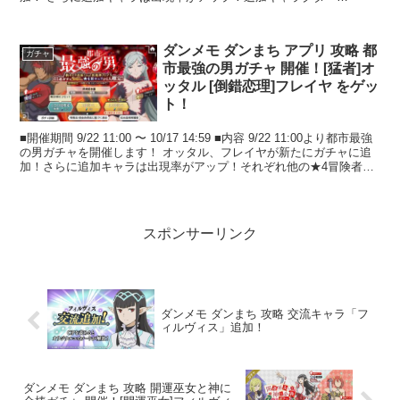
★★★★ベート・...
ダンメモ ダンまち アプリ 攻略 都
ガチャ
市最強の男ガチャ 開催！[猛者]オ
ッタル [倒錯恋理]フレイヤ をゲッ
ト！
■開催期間 9/22 11:00 〜 10/17 14:59 ■内容 9/22 11:00より都市最強
の男ガチャを開催します！ オッタル、フレイヤが新たにガチャに追
加！さらに追加キャラは出現率がアップ！それぞれ他の★4冒険者、
★3アシ...
スポンサーリンク
ダンメモ ダンまち 攻略 交流キャラ「フ
ィルヴィス」追加！
ダンメモ ダンまち 攻略 開運巫女と神に