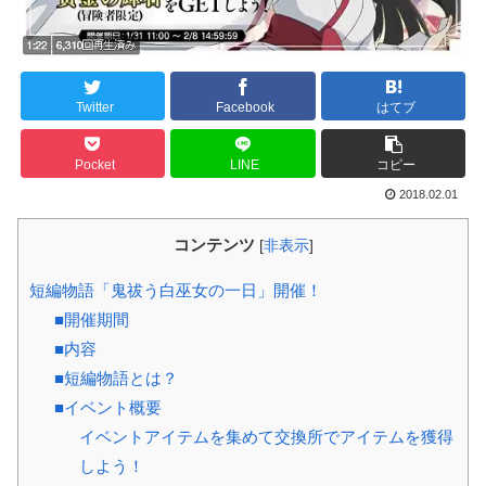
Twitter
Facebook
はてブ
Pocket
LINE
コピー
2018.02.01
コンテンツ
[
非表示
]
短編物語「鬼祓う白巫女の一日」開催！
■開催期間
■内容
■短編物語とは？
■イベント概要
イベントアイテムを集めて交換所でアイテムを獲得
しよう！