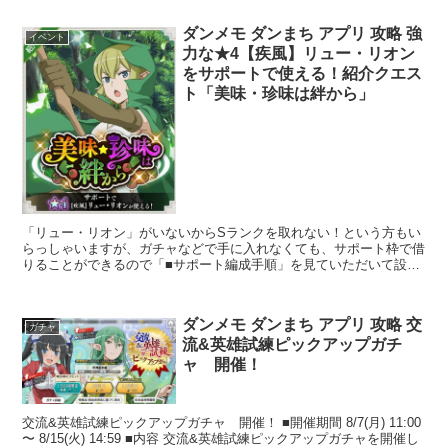
ダンメモ ダンまち アプリ 攻略 強
イベント
力な★4【疾風】リュー・リオン
をサポートで使える！紹介クエス
ト「美味・珍味は絆から」
「リュー・リオン」がいないからSランクを取れない！という方もい
らっしゃいますが、ガチャなどで手に入れなくても、サポート枠で借
りることができるので「■サポート編成手順」を見ていただいて設定
すればSランクを取ることができます！ 強力なサポ...
ダンメモ ダンまち アプリ 攻略 交
ガチャ
流&英雄試練ピックアップガチ
ャ 開催！
交流&英雄試練ピックアップガチャ 開催！ ■開催期間 8/7(月) 11:00
〜 8/15(火) 14:59 ■内容 交流&英雄試練ピックアップガチャを開催し