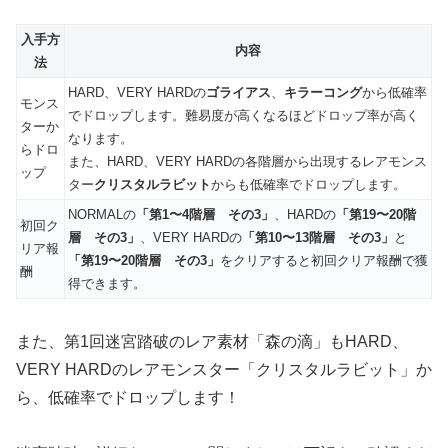
入手方
内容
法
HARD、VERY HARDの
ゴライアス
、
キラーコング
から低確率
モンス
でドロップします。難易度が高くなるほどドロップ率が高く
ターか
なります。
らドロ
また、HARD、VERY HARDの各階層から出現するレアモンス
ップ
ター
クリスタルラビット
からも低確率でドロップします。
NORMALの
「第1〜4階層 その3」
、HARDの
「第19〜20階
初回ク
層 その3」
、VERY HARDの
「第10〜13階層 その3」
と
リア報
「第19〜20階層 その3」
をクリアすると初回クリア報酬で獲
酬
得できます。
また、第1回迷宮踏破のレア素材「森の滴」もHARD、
VERY HARDのレアモンスター「クリスタルラビット」か
ら、低確率でドロップします！