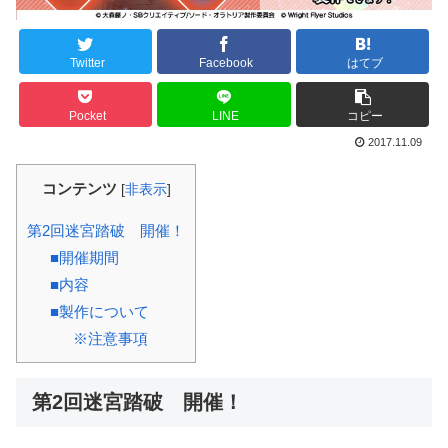
Twitter
Facebook
はてブ
Pocket
LINE
コピー
2017.11.09
コンテンツ
[
非表示
]
第2回迷宮踏破 開催！
■開催期間
■内容
■製作について
※注意事項
第2回迷宮踏破 開催！