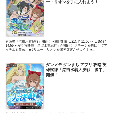
ー・リオンを手に入れよう！
冒険譚「港街水着紀行」開催！ ■開催期間 8/21(月) 11:00 〜 9/15(金)
14:59 ■内容 冒険譚「港街水着紀行」が開催！ ステージを周回してア
イテムを集め、★3リュー・リオンを限界突破させよう！ ■...
ダンメモ ダンまち アプリ 攻略 英
イベント
雄試練「港街水着大決戦 後半」
開催！