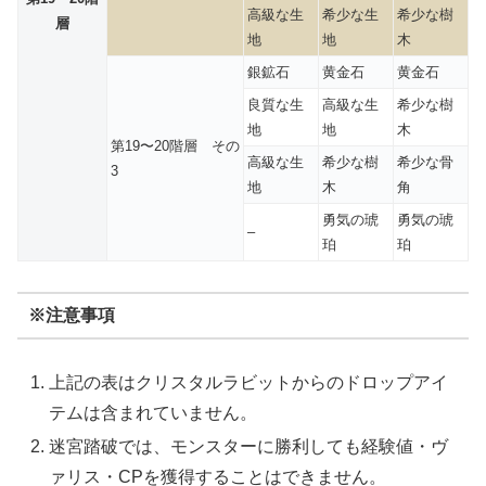
高級な生
希少な生
希少な樹
層
地
地
木
銀鉱石
黄金石
黄金石
良質な生
高級な生
希少な樹
地
地
木
第19〜20階層 その
高級な生
希少な樹
希少な骨
3
地
木
角
勇気の琥
勇気の琥
–
珀
珀
※注意事項
上記の表はクリスタルラビットからのドロップアイ
テムは含まれていません。
迷宮踏破では、モンスターに勝利しても経験値・ヴ
ァリス・CPを獲得することはできません。