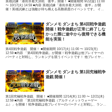
英雄試練「港街水着大決戦 後半」開催！ ■開催期間 9/22(金) 11:00
〜 10/17(火) 14:59 ■内容 英雄試練「港街水着大決戦 後半」が開
催！英雄試練とは強敵が待ち構える高難易度のイベントです。 イベ
ン...
ダンメモ ダンまち 第4回戦争遊戯
イベント
開催！戦争遊戯が正常に終了しな
かった際に途中から復帰できる機
能を実装！
第4回戦争遊戯 開催！ ■開催期間 10/17(火) 11:00 〜 10/23(月)
12:59 ■内容 「第4回戦争遊戯」が開催！戦争遊戯は他プレイヤーの
パーティと対戦し、ランキングを競うイベントです！ 他プレイヤ...
ダンメモ ダンまち 第1回究極戦争
イベント
遊戯 開催！
第1回究極戦争遊戯 開催！ ■開催期間 12/14(木) 11:00 〜 12/21(木)
12:59 ■内容 「第1回究極戦争遊戯（アルティメットウォーゲー
ム）」を開催！戦争遊戯は他プレイヤーのパーティと対戦し、ランキ
ングを...