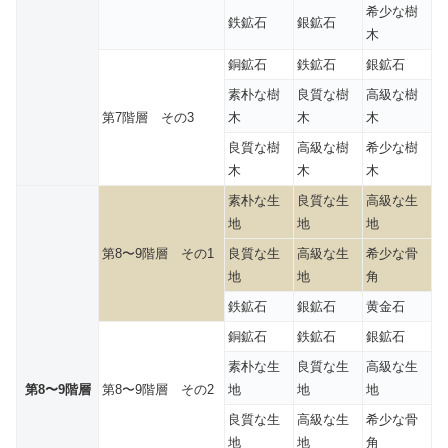
希少な樹
鉄鉱石
銀鉱石
木
銅鉱石
鉄鉱石
銀鉱石
素朴な樹
良質な樹
高級な樹
第7階層 その3
木
木
木
良質な樹
高級な樹
希少な樹
木
木
木
素朴な生
良質な生
高級な生
地
地
地
第8〜9階層 その1
良質な生
高級な生
希少な骨
地
地
角
鉄鉱石
銀鉱石
黄金石
銅鉱石
鉄鉱石
銀鉱石
素朴な生
良質な生
高級な生
第8〜9階層
第8〜9階層 その2
地
地
地
良質な生
高級な生
希少な骨
地
地
角