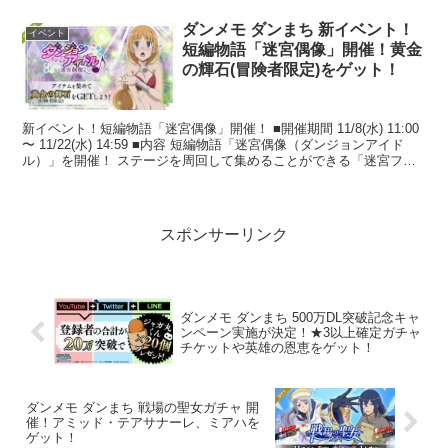
ダンメモ ダンまち 新イベント！
イベント
短編物語「迷宮偶像」開催！黄金
の輝石(冒険者限定)をゲット！
新イベント！短編物語「迷宮偶像」開催！ ■開催期間 11/8(水) 11:00
〜 11/22(水) 14:59 ■内容 短編物語「迷宮偶像（ダンジョンアイド
ル）」を開催！ ステージを周回して集めることができる「迷宮ファ
ンレタ...
スポンサーリンク
ダンメモ ダンまち 500万DL突破記念キャ
ンペーン実施が決定！★3以上確定ガチャ
チケットや英雄の恩恵をゲット！
ダンメモ ダンまち 戦場の聖女ガチャ 開
催！アミッド・テアサナーレ、ミアハを
ゲット！