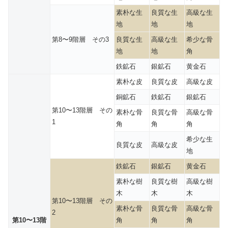
素朴な生
良質な生
高級な生
地
地
地
第8〜9階層 その3
良質な生
高級な生
希少な骨
地
地
角
鉄鉱石
銀鉱石
黄金石
素朴な皮
良質な皮
高級な皮
銅鉱石
鉄鉱石
銀鉱石
第10〜13階層 その
素朴な骨
良質な骨
高級な骨
1
角
角
角
希少な生
良質な皮
高級な皮
地
鉄鉱石
銀鉱石
黄金石
素朴な樹
良質な樹
高級な樹
木
木
木
第10〜13階層 その
素朴な骨
良質な骨
高級な骨
2
第10〜13階
角
角
角