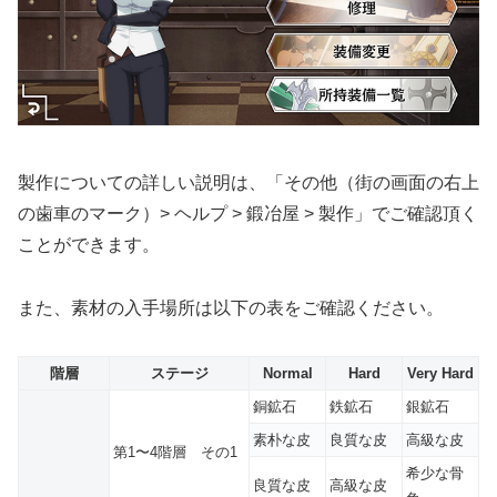
製作についての詳しい説明は、「その他（街の画面の右上
の歯車のマーク）> ヘルプ > 鍛冶屋 > 製作」でご確認頂く
ことができます。
また、素材の入手場所は以下の表をご確認ください。
階層
ステージ
Normal
Hard
Very Hard
銅鉱石
鉄鉱石
銀鉱石
素朴な皮
良質な皮
高級な皮
第1〜4階層 その1
希少な骨
良質な皮
高級な皮