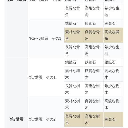
良質な骨
高級な骨
希少な生
角
角
地
鉄鉱石
銀鉱石
黄金石
素朴な骨
良質な骨
高級な骨
第5〜6階層 その3
角
角
角
良質な骨
高級な骨
希少な生
角
角
地
銅鉱石
鉄鉱石
銀鉱石
素朴な樹
良質な樹
高級な樹
第7階層 その1
木
木
木
良質な樹
高級な樹
希少な樹
木
木
木
素朴な樹
良質な樹
高級な樹
木
木
木
良質な樹
高級な樹
第7階層
第7階層 その2
黄金石
木
木