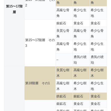
角
角
角
2
第15〜17階
高級な骨
希少な生
希少な生
層
角
地
地
銀鉱石
黄金石
黄金石
良質な骨
高級な骨
希少な骨
角
角
角
第15〜17階層 その
高級な骨
希少な生
希少な生
3
角
地
地
勇気の琥
勇気の琥
–
珀
珀
良質な樹
高級な樹
希少な樹
木
木
木
第18階層 その1
高級な樹
希少な樹
希少な生
木
木
地
鉄鉱石
銀鉱石
黄金石
銀鉱石
黄金石
黄金石