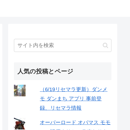
人気の投稿とページ
（6/19リセマラ更新）ダンメ
モ ダンまち アプリ 事前登
録、リセマラ情報
オーバーロード オバマス モモ