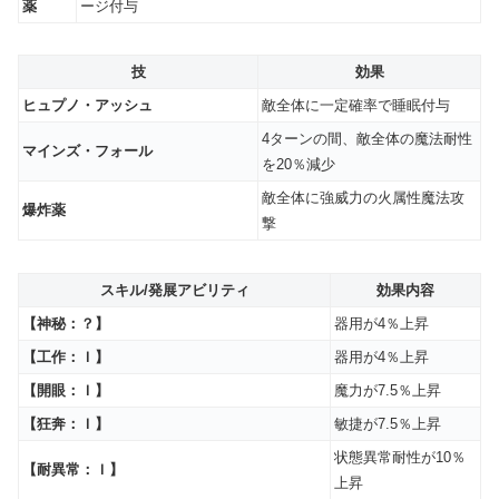
薬
ージ付与
技
効果
ヒュプノ・アッシュ
敵全体に一定確率で睡眠付与
4ターンの間、敵全体の魔法耐性
マインズ・フォール
を20％減少
敵全体に強威力の火属性魔法攻
爆炸薬
撃
スキル/発展アビリティ
効果内容
【神秘：？】
器用が4％上昇
【工作：Ｉ】
器用が4％上昇
【開眼：Ｉ】
魔力が7.5％上昇
【狂奔：Ｉ】
敏捷が7.5％上昇
状態異常耐性が10％
【耐異常：Ｉ】
上昇