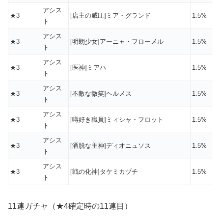
アシス
★3
[店主の威圧]ミア・グランド
1.5%
ト
アシス
★3
[明朗少女]アーニャ・フローメル
1.5%
ト
アシス
★3
[医神]ミアハ
1.5%
ト
アシス
★3
[不敵な微笑]ヘルメス
1.5%
ト
アシス
★3
[噂好き職員]ミィシャ・フロット
1.5%
ト
アシス
★3
[洒脱な主神]ディオニュソス
1.5%
ト
アシス
★3
[戦の化神]タケミカヅチ
1.5%
ト
11連ガチャ（★4確定時の11連目）