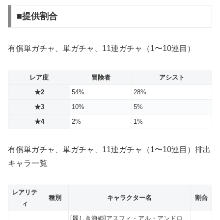
■提供割合
有償単ガチャ、単ガチャ、11連ガチャ（1〜10連目）
レア度
冒険者
アシスト
★2
54%
28%
★3
10%
5%
★4
2%
1%
有償単ガチャ、単ガチャ、11連ガチャ（1〜10連目）排出
キャラ一覧
レアリテ
種別
キャラクター名
割合
ィ
[麗しき海姫]アスフィ・アル・アンドロ