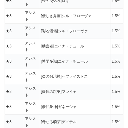
★3
[朱の突込み]ロキ
1.5%
ト
アシス
★3
[優しさ弁当]シル・フローヴァ
1.5%
ト
アシス
★3
[彩る酒場]シル・フローヴァ
1.5%
ト
アシス
★3
[助言者]エイナ・チュール
1.5%
ト
アシス
★3
[博学多識]エイナ・チュール
1.5%
ト
アシス
★3
[炎の鍛冶神]ヘファイストス
1.5%
ト
アシス
★3
[愛執の跳梁]フレイヤ
1.5%
ト
アシス
★3
[豪胆象神]ガネーシャ
1.5%
ト
アシス
★3
[母なる萌芽]デメテル
1.5%
ト