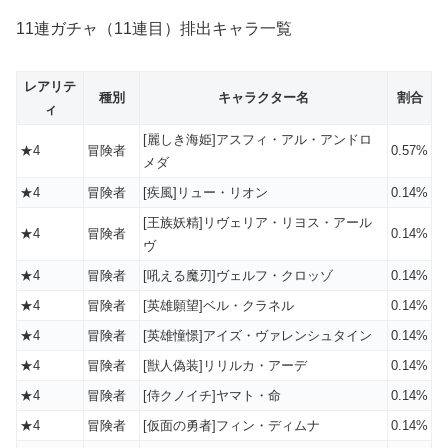
11連ガチャ（11連目）排出キャラ一覧
レアリテ
種別
キャラクター名
割合
ィ
[麗しき海姫]アスフィ・アル・アンドロ
★4
冒険者
0.57%
メダ
★4
冒険者
[疾風]リュー・リオン
0.14%
[王族妖精]リヴェリア・リヨス・アール
★4
冒険者
0.14%
ヴ
★4
冒険者
[吼える魔刃]ヴェルフ・クロッゾ
0.14%
★4
冒険者
[英雄願望]ベル・クラネル
0.14%
★4
冒険者
[英雄憧憬]アイズ・ヴァレンシュタイン
0.14%
★4
冒険者
[獣人偽装]リリルカ・アーデ
0.14%
★4
冒険者
[侍クノイチ]ヤマト・命
0.14%
★4
冒険者
[仮面の勇者]フィン・ディムナ
0.14%