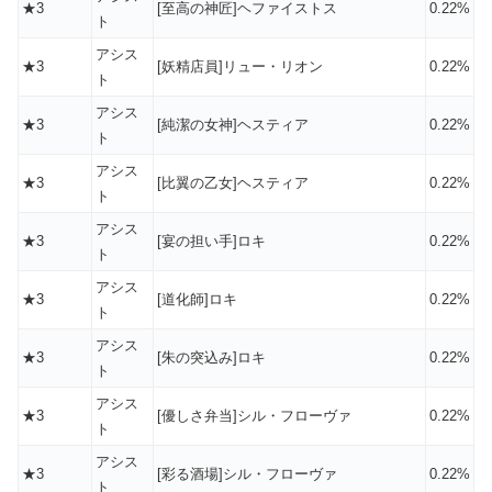
★3
[至高の神匠]ヘファイストス
0.22%
ト
アシス
★3
[妖精店員]リュー・リオン
0.22%
ト
アシス
★3
[純潔の女神]ヘスティア
0.22%
ト
アシス
★3
[比翼の乙女]ヘスティア
0.22%
ト
アシス
★3
[宴の担い手]ロキ
0.22%
ト
アシス
★3
[道化師]ロキ
0.22%
ト
アシス
★3
[朱の突込み]ロキ
0.22%
ト
アシス
★3
[優しさ弁当]シル・フローヴァ
0.22%
ト
アシス
★3
[彩る酒場]シル・フローヴァ
0.22%
ト