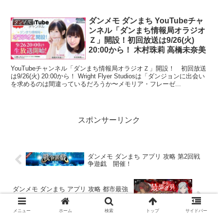
ダンメモ ダンまち YouTubeチャ
ダンメモ
ンネル「ダンまち情報局オラジオ
Ｚ」開設！初回放送は9/26(火)
20:00から！ 木村珠莉 高橋未奈美
YouTubeチャンネル「ダンまち情報局オラジオＺ」開設！ 初回放送
は9/26(火) 20:00から！ Wright Flyer Studiosは「ダンジョンに出会い
を求めるのは間違っているだろうか〜メモリア・フレーゼ...
スポンサーリンク
ダンメモ ダンまち アプリ 攻略 第2回戦
争遊戯 開催！
ダンメモ ダンまち アプリ 攻略 都市最強
の男ガチャ 開催！[猛者]オッタル [倒錯恋
理]フレイヤ をゲット！
メニュー
ホーム
検索
トップ
サイドバー