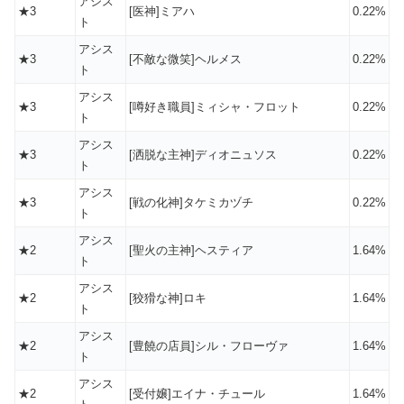
アシス
★3
[医神]ミアハ
0.22%
ト
アシス
★3
[不敵な微笑]ヘルメス
0.22%
ト
アシス
★3
[噂好き職員]ミィシャ・フロット
0.22%
ト
アシス
★3
[洒脱な主神]ディオニュソス
0.22%
ト
アシス
★3
[戦の化神]タケミカヅチ
0.22%
ト
アシス
★2
[聖火の主神]ヘスティア
1.64%
ト
アシス
★2
[狡猾な神]ロキ
1.64%
ト
アシス
★2
[豊饒の店員]シル・フローヴァ
1.64%
ト
アシス
★2
[受付嬢]エイナ・チュール
1.64%