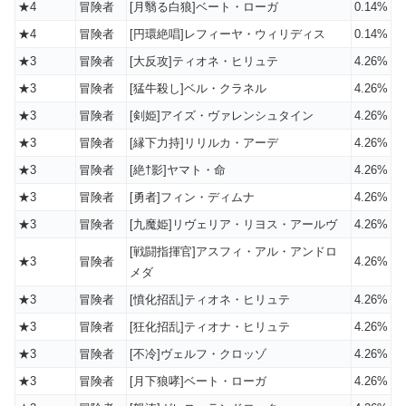
★4
冒険者
[月翳る白狼]ベート・ローガ
0.14%
★4
冒険者
[円環絶唱]レフィーヤ・ウィリディス
0.14%
★3
冒険者
[大反攻]ティオネ・ヒリュテ
4.26%
★3
冒険者
[猛牛殺し]ベル・クラネル
4.26%
★3
冒険者
[剣姫]アイズ・ヴァレンシュタイン
4.26%
★3
冒険者
[縁下力持]リリルカ・アーデ
4.26%
★3
冒険者
[絶†影]ヤマト・命
4.26%
★3
冒険者
[勇者]フィン・ディムナ
4.26%
★3
冒険者
[九魔姫]リヴェリア・リヨス・アールヴ
4.26%
[戦闘指揮官]アスフィ・アル・アンドロ
★3
冒険者
4.26%
メダ
★3
冒険者
[憤化招乱]ティオネ・ヒリュテ
4.26%
★3
冒険者
[狂化招乱]ティオナ・ヒリュテ
4.26%
★3
冒険者
[不冷]ヴェルフ・クロッゾ
4.26%
★3
冒険者
[月下狼哮]ベート・ローガ
4.26%