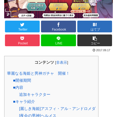
Twitter
Facebook
はてブ
Pocket
LINE
コピー
2017.09.17
コンテンツ
[
非表示
]
華麗なる海姫と男神ガチャ 開催！
■開催期間
■内容
追加キャラクター
■キャラ紹介
[麗しき海姫]アスフィ・アル・アンドロメダ
[夜会の男神]ヘルメス