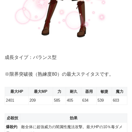
成長タイプ：バランス型
※限界突破後（熟練度80）の最大ステイタスです。
最大HP
最大MP
力
耐久
器用
敏捷
魔力
2401
209
585
405
634
539
603
必殺技
効果
爆殺灼
敵全体に超強威力の闇属性魔法攻撃。最大HPの10％毒ダメ