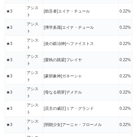
アシス
★3
[助言者]エイナ・チュール
0.22%
ト
アシス
★3
[博学多識]エイナ・チュール
0.22%
ト
アシス
★3
[炎の鍛冶神]ヘファイストス
0.22%
ト
アシス
★3
[愛執の跳梁]フレイヤ
0.22%
ト
アシス
★3
[豪胆象神]ガネーシャ
0.22%
ト
アシス
★3
[母なる萌芽]デメテル
0.22%
ト
アシス
★3
[店主の威圧]ミア・グランド
0.22%
ト
アシス
★3
[明朗少女]アーニャ・フローメル
0.22%
ト