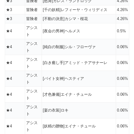
★3
冒険者
[怒涛]ガレス・ランドロック
4.26%
★3
冒険者
[千の妖精]レフィーヤ・ウィリディス
4.26%
★3
冒険者
[不動の決意]カシマ・桜花
4.26%
アシス
★4
[夜会の男神]ヘルメス
0.5%
ト
アシス
★4
[純白の制服]シル・フローヴァ
0.06%
ト
アシス
★4
[白き癒し手]アミッド・テアサナーレ
0.06%
ト
アシス
★4
[バイト女神]ヘスティア
0.06%
ト
アシス
★4
[才色兼備]エイナ・チュール
0.06%
ト
アシス
★4
[宴の衣装]ロキ
0.06%
ト
アシス
★4
[妖精の贈物]エイナ・チュール
0.06%
ト