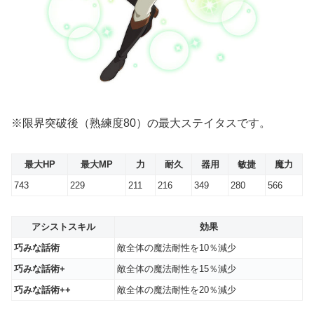
※限界突破後（熟練度80）の最大ステイタスです。
最大HP
最大MP
力
耐久
器用
敏捷
魔力
743
229
211
216
349
280
566
アシストスキル
効果
巧みな話術
敵全体の魔法耐性を10％減少
巧みな話術+
敵全体の魔法耐性を15％減少
巧みな話術++
敵全体の魔法耐性を20％減少