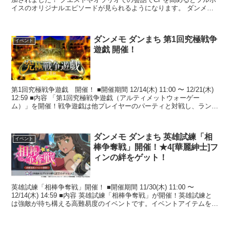
イスのオリジナルエピソードが見られるようになります。 ダンメモ
でしか見られないフィルヴィスの...
ダンメモ ダンまち 第1回究極戦争
イベント
遊戯 開催！
第1回究極戦争遊戯 開催！ ■開催期間 12/14(木) 11:00 〜 12/21(木)
12:59 ■内容 「第1回究極戦争遊戯（アルティメットウォーゲー
ム）」を開催！戦争遊戯は他プレイヤーのパーティと対戦し、ランキ
ングを...
ダンメモ ダンまち 英雄試練「相
イベント
棒争奪戦」開催！★4[華麗紳士]フ
ィンの絆をゲット！
英雄試練「相棒争奪戦」開催！ ■開催期間 11/30(木) 11:00 〜
12/14(木) 14:59 ■内容 英雄試練「相棒争奪戦」が開催！英雄試練と
は強敵が待ち構える高難易度のイベントです。イベントアイテムを集
めて、交換...