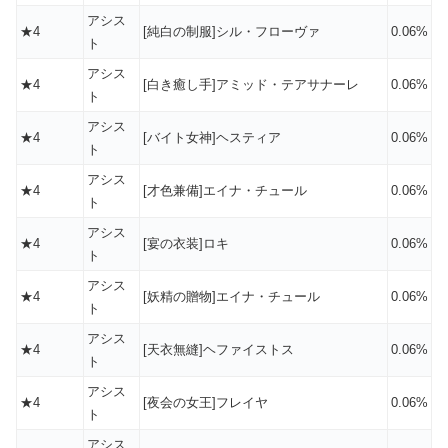
アシス
★4
[純白の制服]シル・フローヴァ
0.06%
ト
アシス
★4
[白き癒し手]アミッド・テアサナーレ
0.06%
ト
アシス
★4
[バイト女神]ヘスティア
0.06%
ト
アシス
★4
[才色兼備]エイナ・チュール
0.06%
ト
アシス
★4
[宴の衣装]ロキ
0.06%
ト
アシス
★4
[妖精の贈物]エイナ・チュール
0.06%
ト
アシス
★4
[天衣無縫]ヘファイストス
0.06%
ト
アシス
★4
[夜会の女王]フレイヤ
0.06%
ト
アシス