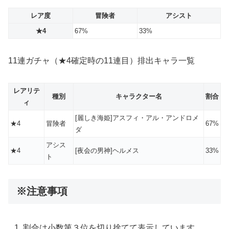
レア度
冒険者
アシスト
★4
67%
33%
11連ガチャ（★4確定時の11連目）排出キャラ一覧
レアリテ
種別
キャラクター名
割合
ィ
[麗しき海姫]アスフィ・アル・アンドロメ
★4
冒険者
67%
ダ
アシス
★4
[夜会の男神]ヘルメス
33%
ト
※注意事項
割合は小数第３位を切り捨てて表示しています。