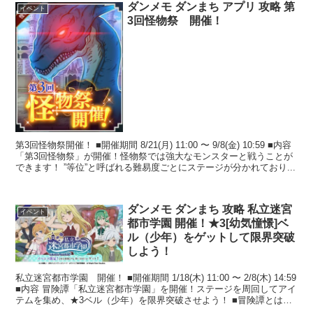
ダンメモ ダンまち アプリ 攻略 第
イベント
3回怪物祭 開催！
第3回怪物祭開催！ ■開催期間 8/21(月) 11:00 〜 9/8(金) 10:59 ■内容
「第3回怪物祭」が開催！怪物祭では強大なモンスターと戦うことが
できます！ ”等位”と呼ばれる難易度ごとにステージが分かれており...
ダンメモ ダンまち 攻略 私立迷宮
イベント
都市学園 開催！★3[幼気憧憬]ベ
ル（少年）をゲットして限界突破
しよう！
私立迷宮都市学園 開催！ ■開催期間 1/18(木) 11:00 〜 2/8(木) 14:59
■内容 冒険譚「私立迷宮都市学園」を開催！ステージを周回してアイ
テムを集め、★3ベル（少年）を限界突破させよう！ ■冒険譚とは？
...