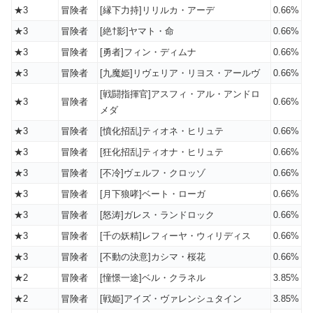
★3
冒険者
[縁下力持]リリルカ・アーデ
0.66%
★3
冒険者
[絶†影]ヤマト・命
0.66%
★3
冒険者
[勇者]フィン・ディムナ
0.66%
★3
冒険者
[九魔姫]リヴェリア・リヨス・アールヴ
0.66%
[戦闘指揮官]アスフィ・アル・アンドロ
★3
冒険者
0.66%
メダ
★3
冒険者
[憤化招乱]ティオネ・ヒリュテ
0.66%
★3
冒険者
[狂化招乱]ティオナ・ヒリュテ
0.66%
★3
冒険者
[不冷]ヴェルフ・クロッゾ
0.66%
★3
冒険者
[月下狼哮]ベート・ローガ
0.66%
★3
冒険者
[怒涛]ガレス・ランドロック
0.66%
★3
冒険者
[千の妖精]レフィーヤ・ウィリディス
0.66%
★3
冒険者
[不動の決意]カシマ・桜花
0.66%
★2
冒険者
[憧憬一途]ベル・クラネル
3.85%
★2
冒険者
[戦姫]アイズ・ヴァレンシュタイン
3.85%