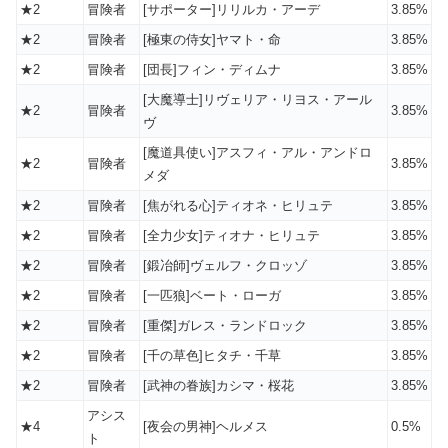
★2
冒険者
[サポーター]リリルカ・アーデ
3.85%
★2
冒険者
[極東の侍女]ヤマト・命
3.85%
★2
冒険者
[団長]フィン・ディムナ
3.85%
[大魔導士]リヴェリア・リヨス・アール
★2
冒険者
3.85%
ヴ
[魔道具使い]アスフィ・アル・アンドロ
★2
冒険者
3.85%
メダ
★2
冒険者
[焦がれる心]ティオネ・ヒリュテ
3.85%
★2
冒険者
[全力少女]ティオナ・ヒリュテ
3.85%
★2
冒険者
[鍛冶師]ヴェルフ・クロッゾ
3.85%
★2
冒険者
[一匹狼]ベート・ローガ
3.85%
★2
冒険者
[重傑]ガレス・ランドロック
3.85%
★2
冒険者
[千の草色]ヒタチ・千草
3.85%
★2
冒険者
[武神の眷族]カシマ・桜花
3.85%
アシス
★4
[夜会の男神]ヘルメス
0.5%
ト