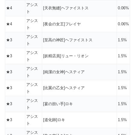
アシス
★4
[天衣無縫]ヘファイストス
0.06%
ト
アシス
★4
[夜会の女王]フレイヤ
0.06%
ト
アシス
★3
[至高の神匠]ヘファイストス
1.5%
ト
アシス
★3
[妖精店員]リュー・リオン
1.5%
ト
アシス
★3
[純潔の女神]ヘスティア
1.5%
ト
アシス
★3
[比翼の乙女]ヘスティア
1.5%
ト
アシス
★3
[宴の担い手]ロキ
1.5%
ト
アシス
★3
[道化師]ロキ
1.5%
ト
アシス