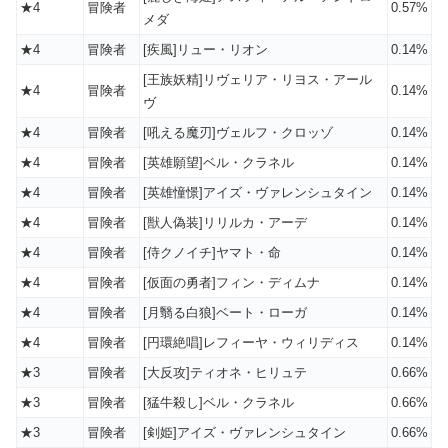
★4
冒険者
0.57%
メダ
★4
冒険者
[疾風]リュー・リオン
0.14%
[王族妖精]リヴェリア・リヨス・アール
★4
冒険者
0.14%
ヴ
★4
冒険者
[吼える魔刃]ヴェルフ・クロッゾ
0.14%
★4
冒険者
[英雄願望]ベル・クラネル
0.14%
★4
冒険者
[英雄憧憬]アイズ・ヴァレンシュタイン
0.14%
★4
冒険者
[獣人偽装]リリルカ・アーデ
0.14%
★4
冒険者
[侍クノイチ]ヤマト・命
0.14%
★4
冒険者
[仮面の勇者]フィン・ディムナ
0.14%
★4
冒険者
[月翳る白狼]ベート・ローガ
0.14%
★4
冒険者
[円環絶唱]レフィーヤ・ウィリディス
0.14%
★3
冒険者
[大反攻]ティオネ・ヒリュテ
0.66%
★3
冒険者
[猛牛殺し]ベル・クラネル
0.66%
★3
冒険者
[剣姫]アイズ・ヴァレンシュタイン
0.66%