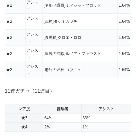
アシス
★2
[ギルド職員]ミィシャ・フロット
1.64%
ト
アシス
★2
[武神]タケミカヅチ
1.64%
ト
アシス
★2
[腹黒猫]クロエ・ロロ
1.64%
ト
アシス
★2
[豊饒の掃除]ルノア・ファウスト
1.64%
ト
アシス
★2
[老巧の匠神]ゴブニュ
1.64%
ト
11連ガチャ（11連目）
レア度
冒険者
アシスト
★3
64%
33%
★4
2%
1%